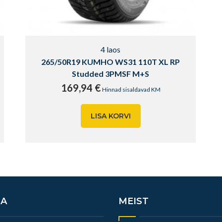
4 laos
265/50R19 KUMHO WS31 110T XL RP
Studded 3PMSF M+S
169,94
€
Hinnad sisaldavad KM
LISA KORVI
MA
MEIST