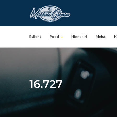
Skip
to
content
Esileht
Pood
Hinnakiri
Meist
K
16.727