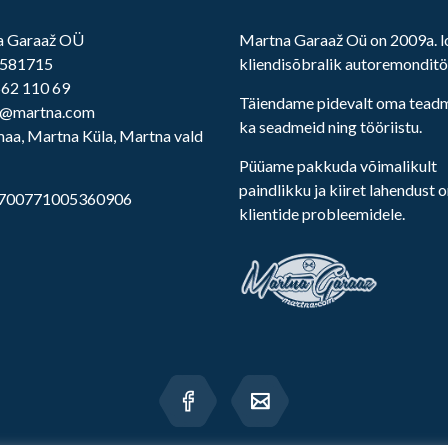
a Garaaž OÜ
Martna Garaaž Oü on 2009a. 
1581715
kliendisõbralik autoremondit
62 110 69
Täiendame pidevalt oma teadm
z@martna.com
ka seadmeid ning tööriistu.
aa, Martna Küla, Martna vald
Püüame pakkuda võimalikult
paindlikku ja kiiret lahendust 
700771005360906
klientide probleemidele.