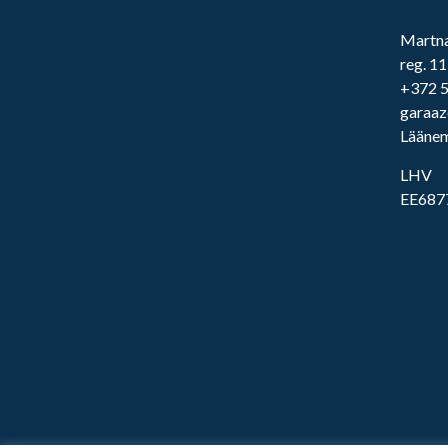
Martn
reg. 1
+372 5
garaa
Läänem
LHV
EE687