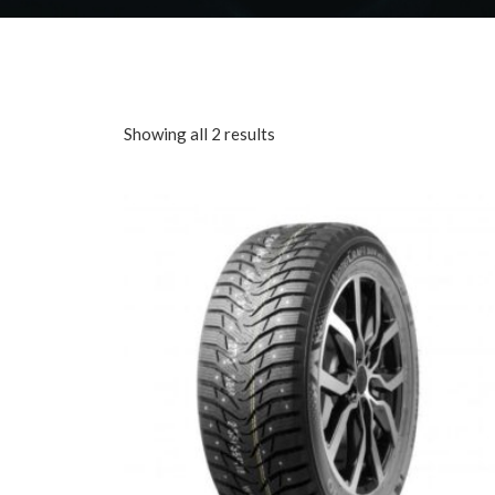
Sorted
Showing all 2 results
by
price:
low
to
high