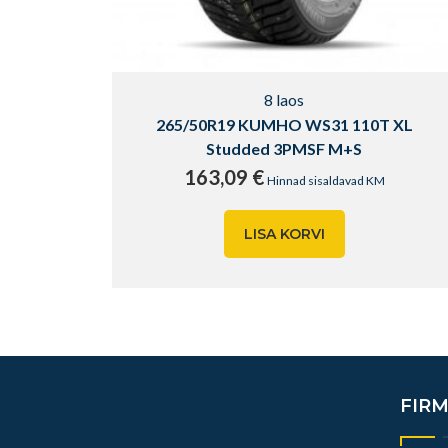
8 laos
265/50R19 KUMHO WS31 110T XL
Studded 3PMSF M+S
163,09
€
Hinnad sisaldavad KM
LISA KORVI
FIR