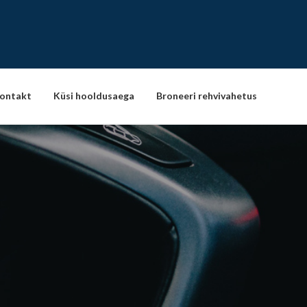
ontakt
Küsi hooldusaega
Broneeri rehvivahetus