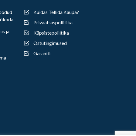
loodud
Kuidas Tellida Kaupa?
öökoda.
Privaatsuspoliitika
is ja
Küpsistepoliitika
Ostutingimused
Garantii
oma